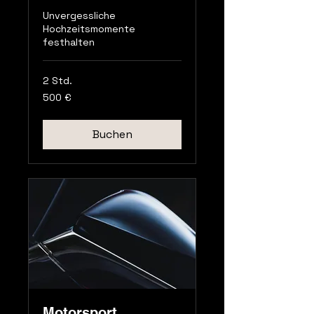
Unvergessliche
Hochzeitsmomente
festhalten
2 Std.
500
500 €
Euro
Buchen
Motorsport