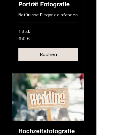
Porträt Fotografie
Natürliche Eleganz einfangen
1 Std.
150
150 €
Euro
Buchen
Hochzeitsfotografie